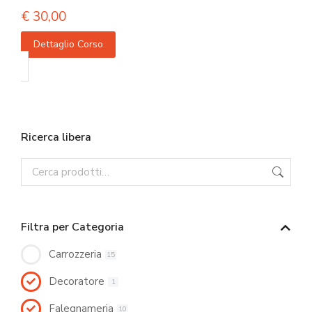
€
30,00
Dettaglio Corso
Ricerca libera
Filtra per Categoria
Carrozzeria
15
Decoratore
1
Falegnameria
10