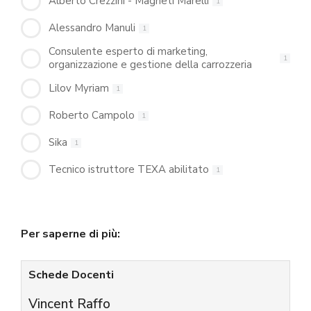
Alberto Crezzini - Magneti Marelli
1
Alessandro Manuli
1
Consulente esperto di marketing,
1
organizzazione e gestione della carrozzeria
Lilov Myriam
1
Roberto Campolo
1
Sika
1
Tecnico istruttore TEXA abilitato
1
Per saperne di più:
Schede Docenti
Vincent Raffo