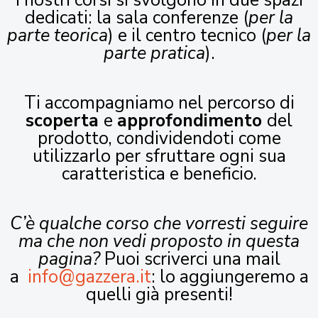
I nostri corsi si svolgono in due spazi
dedicati: la sala conferenze (
per la
parte teorica
) e il centro tecnico (
per la
parte pratica
).
Ti accompagniamo nel percorso di
scoperta
e
approfondimento
del
prodotto, condividendoti come
utilizzarlo per sfruttare ogni sua
caratteristica e beneficio.
C’è qualche corso che vorresti seguire
ma che non vedi proposto in questa
pagina?
Puoi scriverci una mail
a
info@gazzera.it
: lo aggiungeremo a
quelli già presenti!