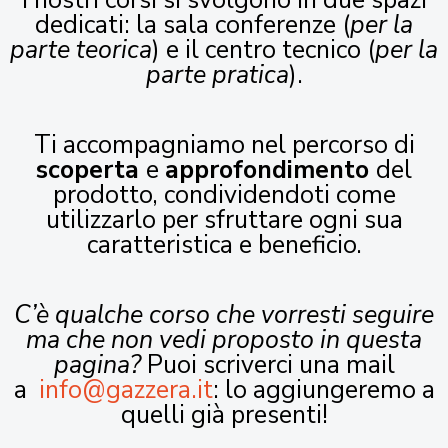
I nostri corsi si svolgono in due spazi
dedicati: la sala conferenze (
per la
parte teorica
) e il centro tecnico (
per la
parte pratica
).
Ti accompagniamo nel percorso di
scoperta
e
approfondimento
del
prodotto, condividendoti come
utilizzarlo per sfruttare ogni sua
caratteristica e beneficio.
C’è qualche corso che vorresti seguire
ma che non vedi proposto in questa
pagina?
Puoi scriverci una mail
a
info@gazzera.it
: lo aggiungeremo a
quelli già presenti!