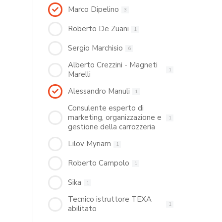
Marco Dipelino
3
Roberto De Zuani
1
Sergio Marchisio
6
Alberto Crezzini - Magneti
1
Marelli
Alessandro Manuli
1
Consulente esperto di
marketing, organizzazione e
1
gestione della carrozzeria
Lilov Myriam
1
Roberto Campolo
1
Sika
1
Tecnico istruttore TEXA
1
abilitato