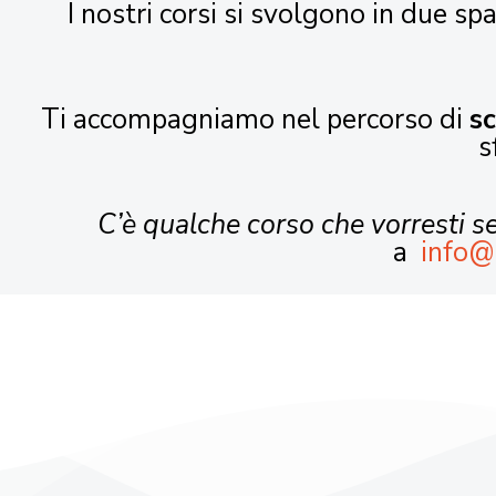
I nostri corsi si svolgono in due spa
Ti accompagniamo nel percorso di
s
s
C’è qualche corso che vorresti 
a
info@