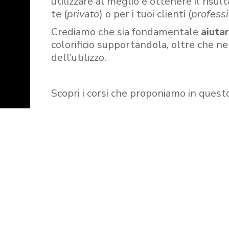
utilizzare al meglio e ottenere il risult
te (
privato
) o per i tuoi clienti (
professi
Crediamo che sia fondamentale
aiuta
colorificio supportandola, oltre che n
dell’utilizzo.
Scopri i corsi che proponiamo in quest