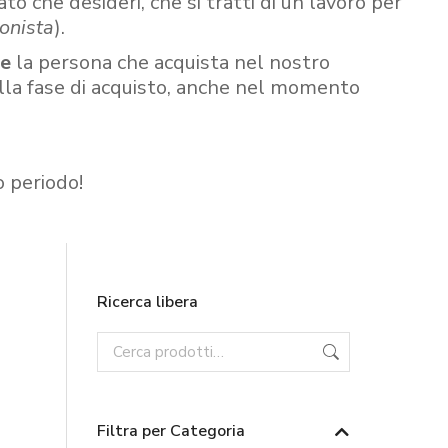
ato che desideri, che si tratti di un lavoro per
onista
).
re
la persona che acquista nel nostro
ella fase di acquisto, anche nel momento
o periodo!
Ricerca libera
Filtra per Categoria