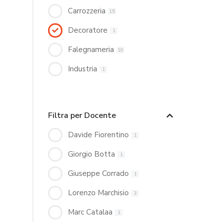
Carrozzeria
15
Decoratore
1
Falegnameria
10
Industria
1
Filtra per Docente
Davide Fiorentino
1
Giorgio Botta
1
Giuseppe Corrado
1
Lorenzo Marchisio
3
Marc Catalaa
1