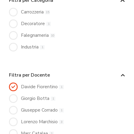
Filtra per Categoria
Carrozzeria
15
Decoratore
1
Falegnameria
10
Industria
1
Filtra per Docente
Davide Fiorentino
1
Giorgio Botta
1
Giuseppe Corrado
1
Lorenzo Marchisio
3
Marc Catalaa
1