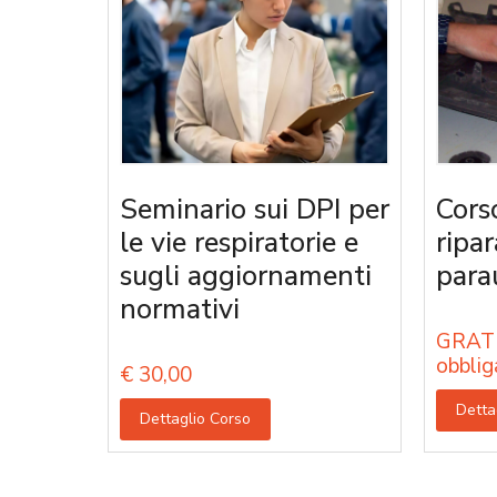
Seminario sui DPI per
Cors
le vie respiratorie e
ripa
sugli aggiornamenti
parau
normativi
GRATU
obblig
€
30,00
Detta
Dettaglio Corso