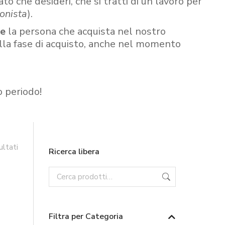
ato che desideri, che si tratti di un lavoro per
onista
).
re
la persona che acquista nel nostro
ella fase di acquisto, anche nel momento
o periodo!
ultati
Ricerca libera
Filtra per Categoria