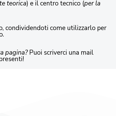
te teorica
) e il centro tecnico (
per la
o, condividendoti come utilizzarlo per
o.
ta pagina?
Puoi scriverci una mail
presenti!