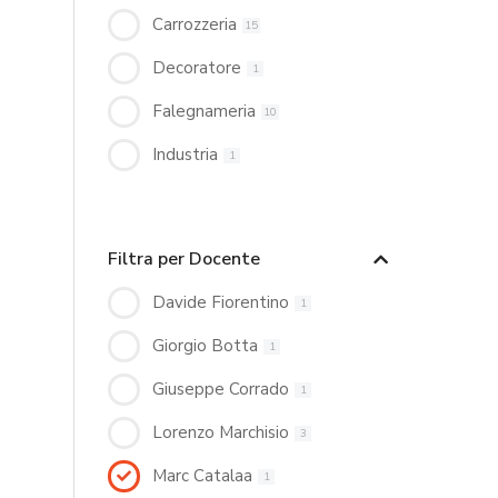
Carrozzeria
15
Decoratore
1
Falegnameria
10
Industria
1
Filtra per Docente
Davide Fiorentino
1
Giorgio Botta
1
Giuseppe Corrado
1
Lorenzo Marchisio
3
Marc Catalaa
1