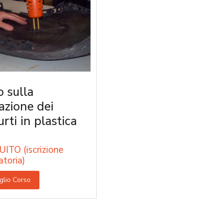
o sulla
razione dei
rti in plastica
ITO (iscrizione
atoria)
glio Corso