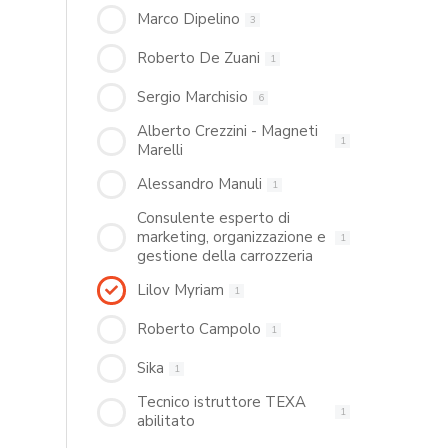
Marco Dipelino
3
Roberto De Zuani
1
Sergio Marchisio
6
Alberto Crezzini - Magneti
1
Marelli
Alessandro Manuli
1
Consulente esperto di
marketing, organizzazione e
1
gestione della carrozzeria
Lilov Myriam
1
Roberto Campolo
1
Sika
1
Tecnico istruttore TEXA
1
abilitato