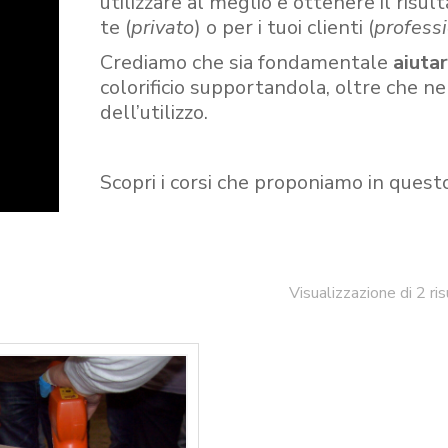
utilizzare al meglio e ottenere il risult
te (
privato
) o per i tuoi clienti (
professi
Crediamo che sia fondamentale
aiuta
colorificio supportandola, oltre che n
dell’utilizzo.
Scopri i corsi che proponiamo in quest
Visualizzazione di 2 ris