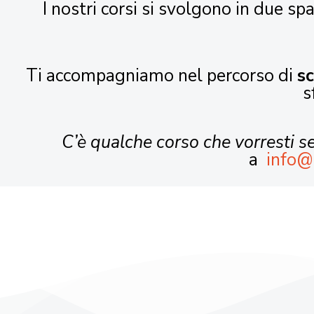
I nostri corsi si svolgono in due spa
Ti accompagniamo nel percorso di
s
s
C’è qualche corso che vorresti 
a
info@