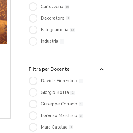
Carrozzeria
15
Decoratore
1
Falegnameria
10
Industria
1
Filtra per Docente
Davide Fiorentino
1
Giorgio Botta
1
Giuseppe Corrado
1
Lorenzo Marchisio
3
Marc Catalaa
1