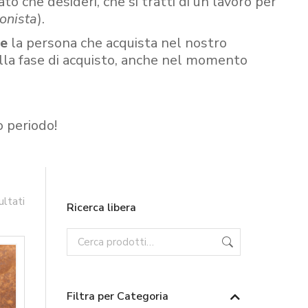
ato che desideri, che si tratti di un lavoro per
onista
).
re
la persona che acquista nel nostro
ella fase di acquisto, anche nel momento
o periodo!
ultati
Ricerca libera
Filtra per Categoria