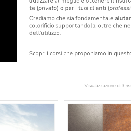
utilizzare al meglio e ottenere il risult
te (
privato
) o per i tuoi clienti (
professi
Crediamo che sia fondamentale
aiuta
colorificio supportandola, oltre che n
dell’utilizzo.
Scopri i corsi che proponiamo in quest
Visualizzazione di 3 ris