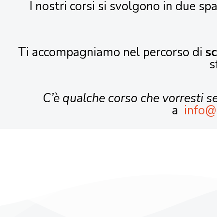
I nostri corsi si svolgono in due spa
Ti accompagniamo nel percorso di
s
s
C’è qualche corso che vorresti 
a
info@