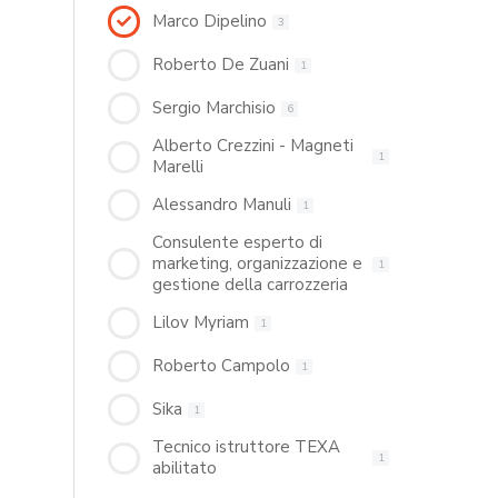
Marco Dipelino
3
Roberto De Zuani
1
Sergio Marchisio
6
Alberto Crezzini - Magneti
1
Marelli
Alessandro Manuli
1
Consulente esperto di
marketing, organizzazione e
1
gestione della carrozzeria
Lilov Myriam
1
Roberto Campolo
1
Sika
1
Tecnico istruttore TEXA
1
abilitato