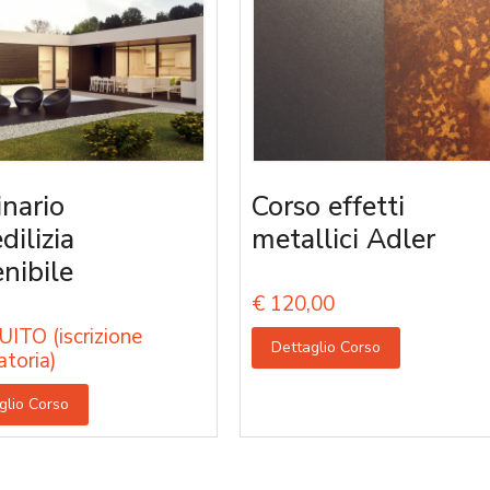
nario
Corso effetti
edilizia
metallici Adler
enibile
€
120,00
ITO (iscrizione
Dettaglio Corso
atoria)
glio Corso