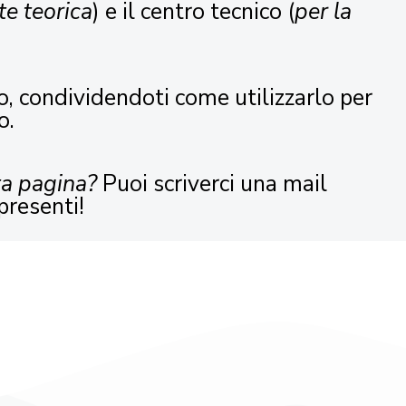
te teorica
) e il centro tecnico (
per la
o, condividendoti come utilizzarlo per
o.
ta pagina?
Puoi scriverci una mail
presenti!