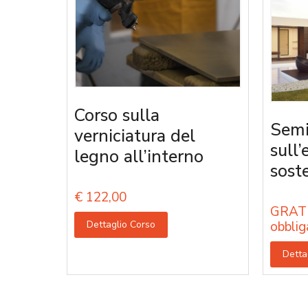
Corso sulla
Semi
verniciatura del
sull’
legno all’interno
sost
€
122,00
GRATU
Dettaglio Corso
obblig
Detta