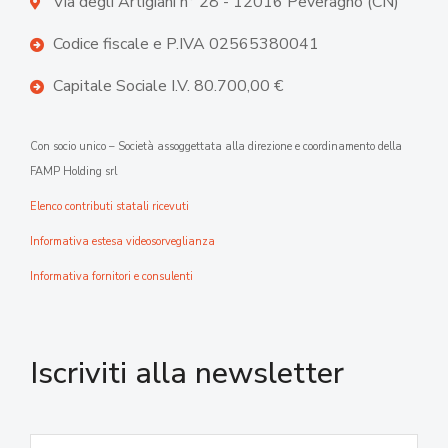
Via degli Artigiani n° 28 - 12016 Peveragno (CN)
Codice fiscale e P.IVA 02565380041
Capitale Sociale I.V. 80.700,00 €
Con socio unico – Società assoggettata alla direzione e coordinamento della
FAMP Holding srl
Elenco contributi statali ricevuti
Informativa estesa videosorveglianza
Informativa fornitori e consulenti
Iscriviti alla newsletter