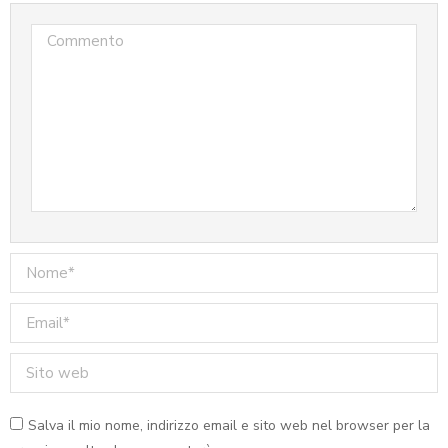
Commento
Nome *
Email *
Sito web
Salva il mio nome, indirizzo email e sito web nel browser per la
Il fissativo: che cos’è e quando