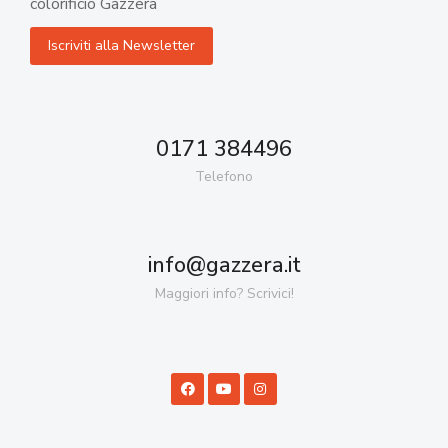
colorificio Gazzera
0171 384496
Telefono
info@gazzera.it
Maggiori info? Scrivici!