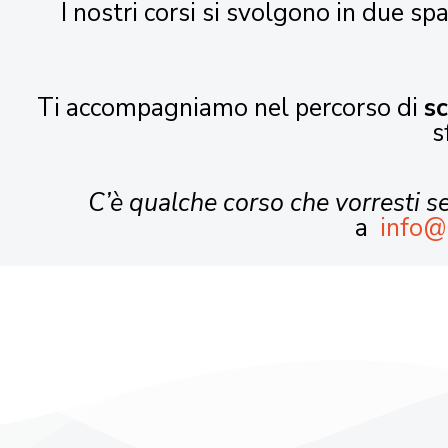
I nostri corsi si svolgono in due spa
Ti accompagniamo nel percorso di
s
s
C’è qualche corso che vorresti 
a
info@