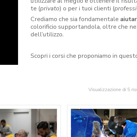
utilizzare al meglio e ottenere il risult
te (
privato
) o per i tuoi clienti (
professi
Crediamo che sia fondamentale
aiuta
colorificio supportandola, oltre che n
dell’utilizzo.
Scopri i corsi che proponiamo in quest
Visualizzazione di 5 ris