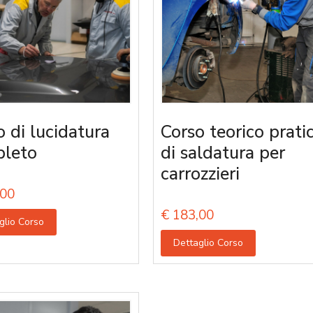
o di lucidatura
Corso teorico prati
leto
di saldatura per
carrozzieri
00
€
183,00
glio Corso
Dettaglio Corso