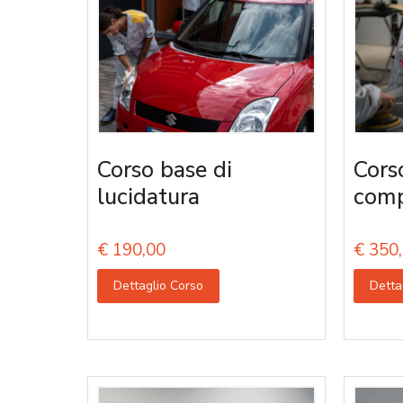
Corso base di
Cors
lucidatura
comp
€
190,00
€
350,
Dettaglio Corso
Detta