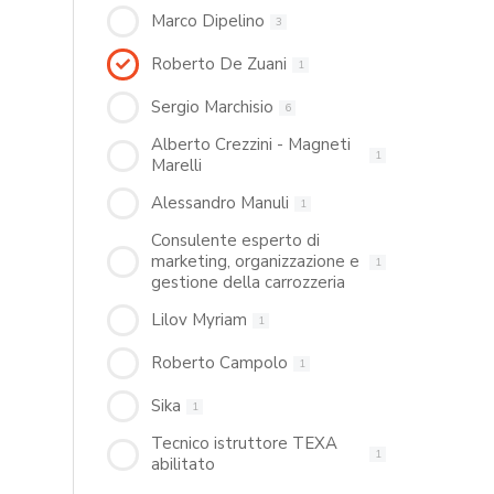
Marco Dipelino
3
Roberto De Zuani
1
Sergio Marchisio
6
Alberto Crezzini - Magneti
1
Marelli
Alessandro Manuli
1
Consulente esperto di
marketing, organizzazione e
1
gestione della carrozzeria
Lilov Myriam
1
Roberto Campolo
1
Sika
1
Tecnico istruttore TEXA
1
abilitato