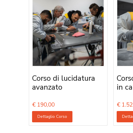
Corso di lucidatura
Cors
avanzato
in ca
€
190,00
€
1.52
Dettaglio Corso
Detta