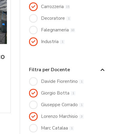
Carrozzeria
15
Decoratore
1
Falegnameria
10
Industria
1
co
Filtra per Docente
Davide Fiorentino
1
Giorgio Botta
1
Giuseppe Corrado
1
Lorenzo Marchisio
3
Marc Catalaa
1