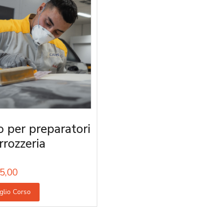
o per preparatori
rrozzeria
5,00
glio Corso