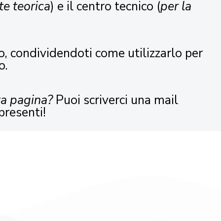
te teorica
) e il centro tecnico (
per la
o, condividendoti come utilizzarlo per
o.
ta pagina?
Puoi scriverci una mail
presenti!