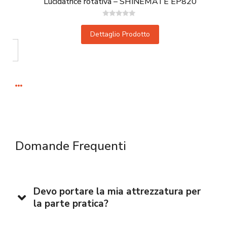
Lucidatrice rotativa – SHINEMATE EP820
Valutato
0
Dettaglio Prodotto
su
5
Domande Frequenti
Devo portare la mia attrezzatura per
la parte pratica?