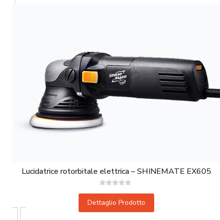
Lucidatrice rotorbitale elettrica – SHINEMATE EX605
Valutato
0
Dettaglio Prodotto
su
5