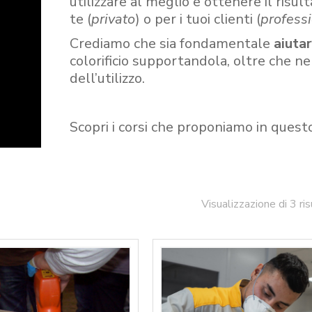
utilizzare al meglio e ottenere il risult
te (
privato
) o per i tuoi clienti (
professi
Crediamo che sia fondamentale
aiuta
colorificio supportandola, oltre che n
dell’utilizzo.
Scopri i corsi che proponiamo in quest
Visualizzazione di 3 ris