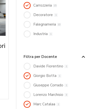
Carrozzeria
15
Decoratore
1
Falegnameria
10
Industria
1
ri
Filtra per Docente
Davide Fiorentino
1
Giorgio Botta
1
Giuseppe Corrado
1
Lorenzo Marchisio
3
Marc Catalaa
1