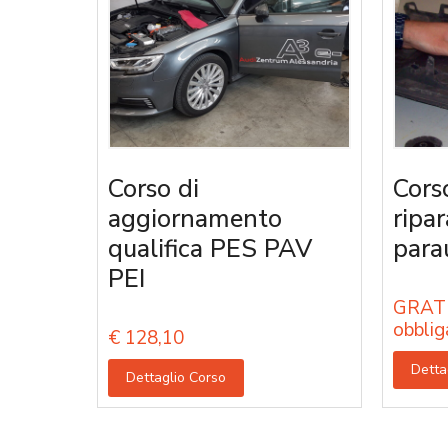
Corso di
Cors
aggiornamento
ripa
qualifica PES PAV
parau
PEI
GRATU
obblig
€
128,10
Detta
Dettaglio Corso