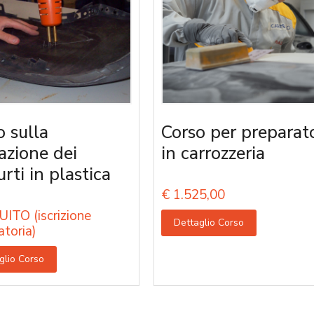
o sulla
Corso per preparato
razione dei
in carrozzeria
rti in plastica
€
1.525,00
ITO (iscrizione
Dettaglio Corso
atoria)
glio Corso