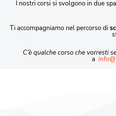
I nostri corsi si svolgono in due spa
Ti accompagniamo nel percorso di
s
s
C’è qualche corso che vorresti 
a
info@