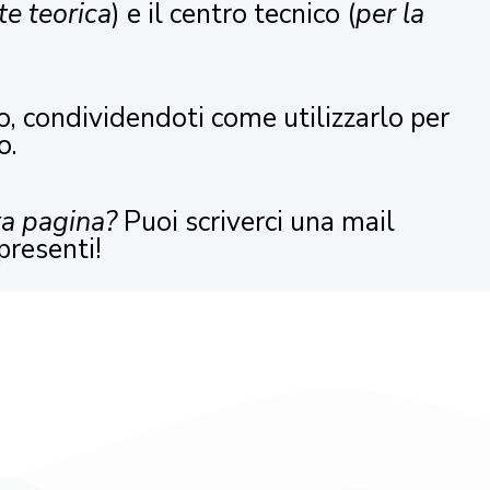
te teorica
) e il centro tecnico (
per la
o, condividendoti come utilizzarlo per
o.
ta pagina?
Puoi scriverci una mail
presenti!