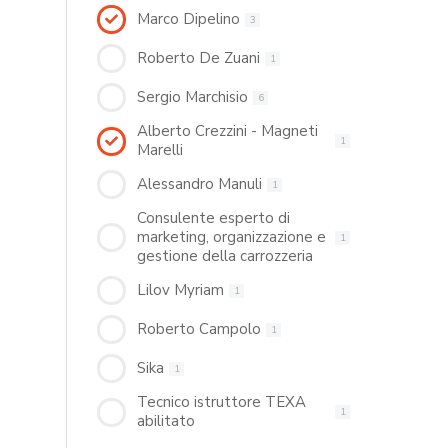
Marco Dipelino
3
Roberto De Zuani
1
Sergio Marchisio
6
Alberto Crezzini - Magneti
1
Marelli
Alessandro Manuli
1
Consulente esperto di
marketing, organizzazione e
1
gestione della carrozzeria
Lilov Myriam
1
Roberto Campolo
1
Sika
1
Tecnico istruttore TEXA
1
abilitato