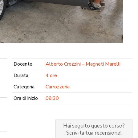
Dettaglio Prodotto
Docente
Alberto Crezzini – Magneti Marelli
Durata
4 ore
Categoria
Carrozzeria
Ora di inizio
08:30
Hai seguito questo corso?
Scrivi la tua recensione!