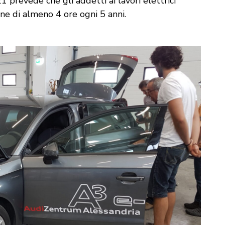
prevede che gli addetti ai lavori elettrici
e di almeno 4 ore ogni 5 anni.
izia
Corso per preparatori i
carrozzeria
€
1.525,00