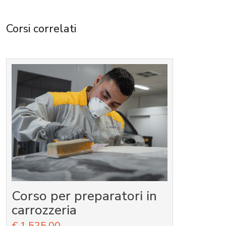
Corsi correlati
n
Seminario sui DPI per le
vie respiratorie e sugli
aggiornamenti normativi