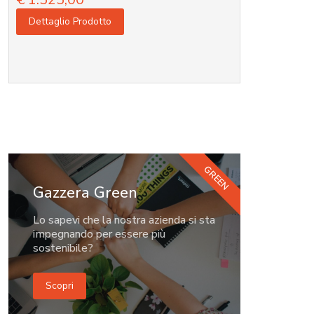
€
30,00
Dettaglio Prodotto
GREEN
Gazzera Green
Lo sapevi che la nostra azienda si sta
impegnando per essere più
sostenibile?
Scopri