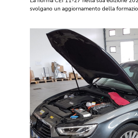
La norma CEI 11-27 nella sua edizione 2021 
svolgano un aggiornamento della formazion
o pratico di
Seminario sull'edil
r carrozzieri
sostenibile
GRATUITO (iscrizione