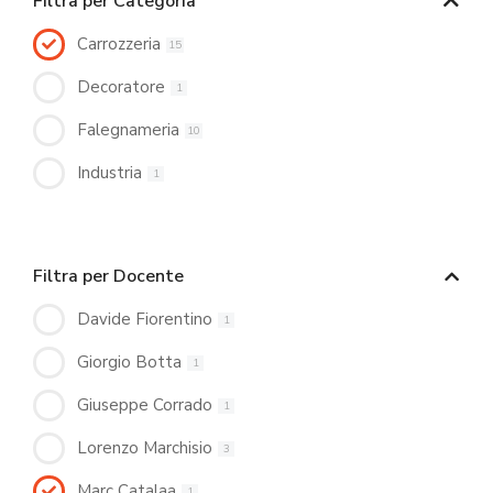
Filtra per Categoria
Carrozzeria
15
Decoratore
1
Falegnameria
10
Industria
1
Filtra per Docente
Davide Fiorentino
1
Giorgio Botta
1
Giuseppe Corrado
1
Lorenzo Marchisio
3
Marc Catalaa
1