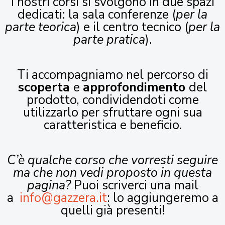
I nostri corsi si svolgono in due spazi
dedicati: la sala conferenze (
per la
parte teorica
) e il centro tecnico (
per la
parte pratica
).
Ti accompagniamo nel percorso di
scoperta
e
approfondimento
del
prodotto, condividendoti come
utilizzarlo per sfruttare ogni sua
caratteristica e beneficio.
C’è qualche corso che vorresti seguire
ma che non vedi proposto in questa
pagina?
Puoi scriverci una mail
a
info@gazzera.it
: lo aggiungeremo a
quelli già presenti!