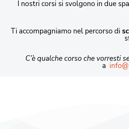
I nostri corsi si svolgono in due spa
Ti accompagniamo nel percorso di
s
s
C’è qualche corso che vorresti 
a
info@