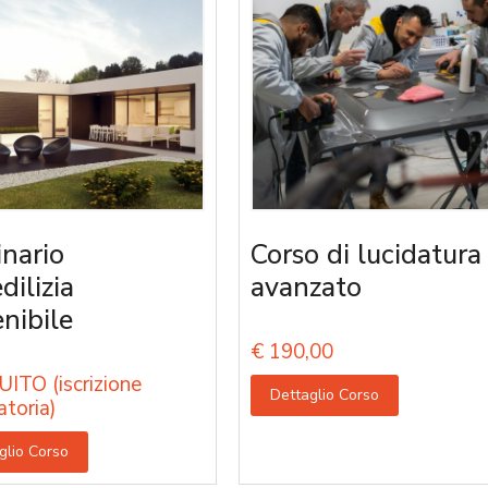
nario
Corso di lucidatura
edilizia
avanzato
enibile
€
190,00
ITO (iscrizione
Dettaglio Corso
atoria)
glio Corso