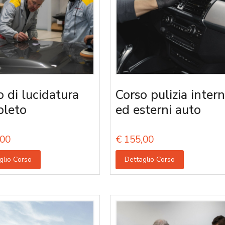
o di lucidatura
Corso pulizia intern
leto
ed esterni auto
00
€
155,00
glio Corso
Dettaglio Corso