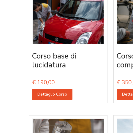
Corso base di
Cors
lucidatura
comp
€
190,00
€
350,
Dettaglio Corso
Detta