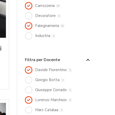
Carrozzeria
15
Decoratore
1
Falegnameria
10
Industria
1
i
Filtra per Docente
Davide Fiorentino
1
Giorgio Botta
1
Giuseppe Corrado
1
Lorenzo Marchisio
3
Marc Catalaa
1