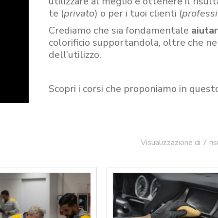
utilizzare al meglio e ottenere il risult
te (
privato
) o per i tuoi clienti (
professi
Crediamo che sia fondamentale
aiuta
colorificio supportandola, oltre che n
dell’utilizzo.
Scopri i corsi che proponiamo in quest
Visualizzazione di 7 ris