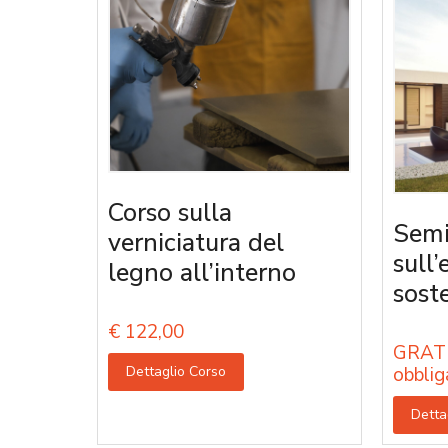
Corso sulla
Semi
verniciatura del
sull’
legno all’interno
sost
€
122,00
GRATU
Dettaglio Corso
obblig
Detta