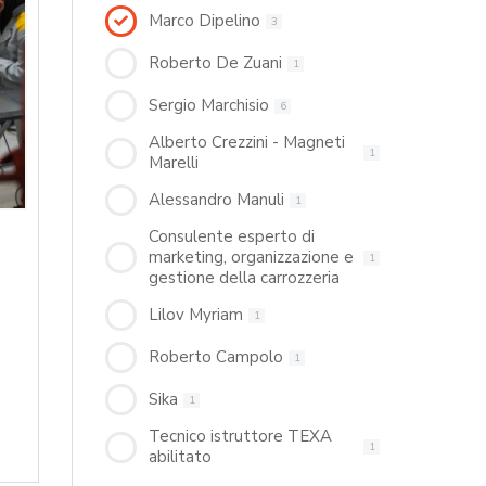
Marco Dipelino
3
Roberto De Zuani
1
Sergio Marchisio
6
Alberto Crezzini - Magneti
1
Marelli
Alessandro Manuli
1
Consulente esperto di
marketing, organizzazione e
1
gestione della carrozzeria
Lilov Myriam
1
Roberto Campolo
1
Sika
1
Tecnico istruttore TEXA
1
abilitato