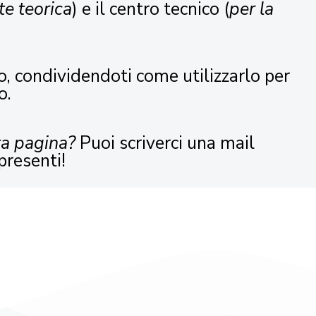
te teorica
) e il centro tecnico (
per la
o, condividendoti come utilizzarlo per
o.
ta pagina?
Puoi scriverci una mail
presenti!