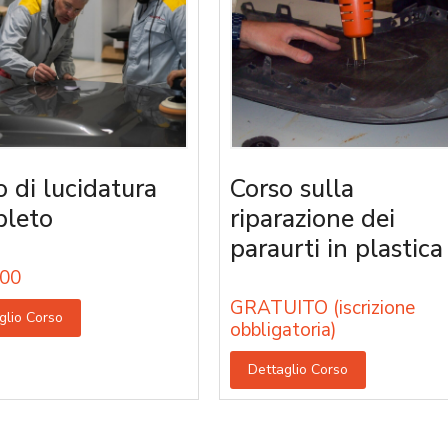
o di lucidatura
Corso sulla
leto
riparazione dei
paraurti in plastica
00
GRATUITO (iscrizione
glio Corso
obbligatoria)
Dettaglio Corso