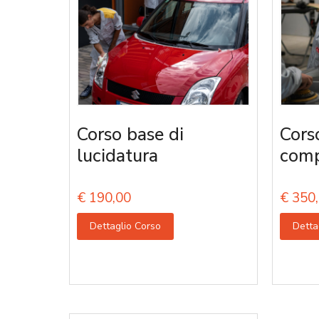
Corso base di
Cors
lucidatura
comp
€
190,00
€
350,
Dettaglio Corso
Detta