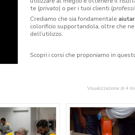
utilizzare al meglio e ottenere il risult
te (
privato
) o per i tuoi clienti (
professi
Crediamo che sia fondamentale
aiuta
colorificio supportandola, oltre che n
dell’utilizzo.
Scopri i corsi che proponiamo in quest
Visualizzazione di 4 ris