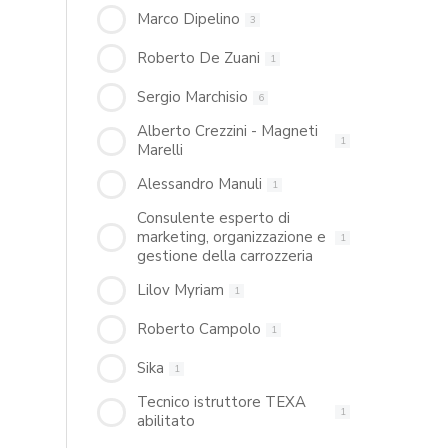
Marco Dipelino
3
Roberto De Zuani
1
Sergio Marchisio
6
Alberto Crezzini - Magneti
1
Marelli
Alessandro Manuli
1
Consulente esperto di
marketing, organizzazione e
1
gestione della carrozzeria
Lilov Myriam
1
Roberto Campolo
1
Sika
1
Tecnico istruttore TEXA
1
abilitato