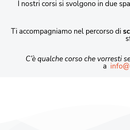
I nostri corsi si svolgono in due spa
Ti accompagniamo nel percorso di
s
s
C’è qualche corso che vorresti 
a
info@