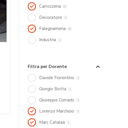
Carrozzeria
15
Decoratore
1
Falegnameria
10
Industria
1
Filtra per Docente
Davide Fiorentino
1
Giorgio Botta
1
Giuseppe Corrado
1
Lorenzo Marchisio
3
Marc Catalaa
1