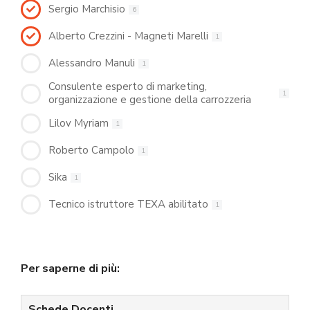
Sergio Marchisio
6
Alberto Crezzini - Magneti Marelli
1
Alessandro Manuli
1
Consulente esperto di marketing,
1
organizzazione e gestione della carrozzeria
Lilov Myriam
1
Roberto Campolo
1
Sika
1
Tecnico istruttore TEXA abilitato
1
Per saperne di più:
Schede Docenti