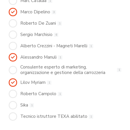
Marc Catalaa
1
Marco Dipelino
3
Roberto De Zuani
1
Sergio Marchisio
6
Alberto Crezzini - Magneti Marelli
1
Alessandro Manuli
1
Consulente esperto di marketing,
1
organizzazione e gestione della carrozzeria
Lilov Myriam
1
Roberto Campolo
1
Sika
1
Tecnico istruttore TEXA abilitato
1