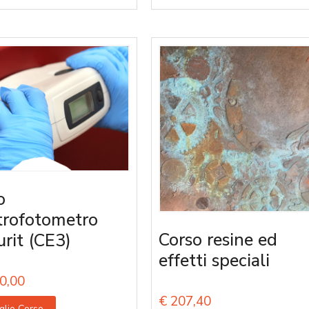
o
trofotometro
Corso resine ed
urit (CE3)
effetti speciali
0,00
€
207,40
glio Corso