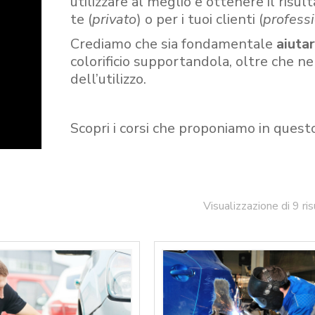
utilizzare al meglio e ottenere il risult
te (
privato
) o per i tuoi clienti (
professi
Crediamo che sia fondamentale
aiuta
colorificio supportandola, oltre che n
dell’utilizzo.
Scopri i corsi che proponiamo in quest
Visualizzazione di 9 ris