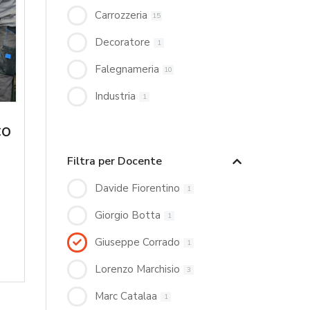
Carrozzeria
15
Decoratore
1
Falegnameria
10
Industria
1
co
Filtra per Docente
Davide Fiorentino
1
Giorgio Botta
1
Giuseppe Corrado
1
Lorenzo Marchisio
3
Marc Catalaa
1