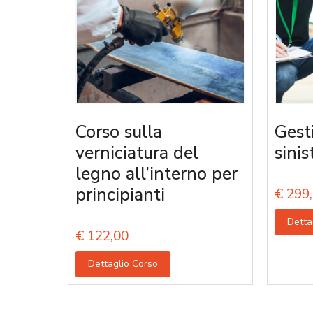
Corso sulla
Gest
verniciatura del
sinis
legno all’interno per
principianti
€
299,
Detta
€
122,00
Dettaglio Corso