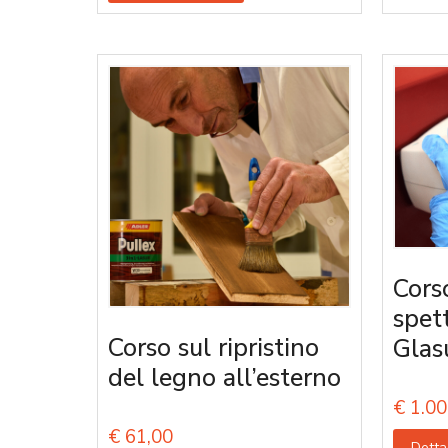
Cors
spet
Corso sul ripristino
Glas
del legno all’esterno
€
1.00
€
61,00
Detta