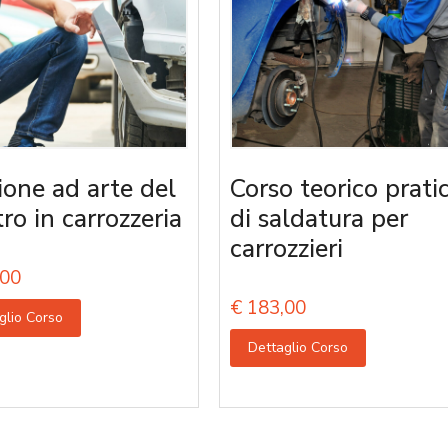
ione ad arte del
Corso teorico prati
tro in carrozzeria
di saldatura per
carrozzieri
00
€
183,00
glio Corso
Dettaglio Corso