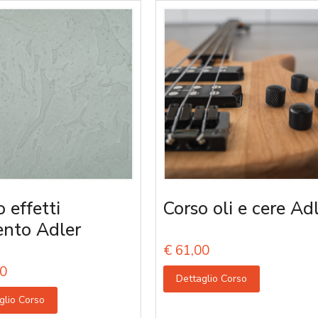
 effetti
Corso oli e cere Ad
nto Adler
€
61,00
0
Dettaglio Corso
glio Corso