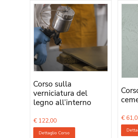
Corso sulla
Corso
verniciatura del
ceme
legno all’interno
€
61,0
€
122,00
Detta
Dettaglio Corso