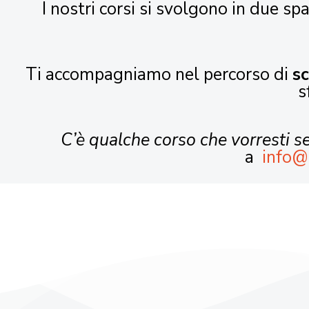
I nostri corsi si svolgono in due spa
Ti accompagniamo nel percorso di
s
s
C’è qualche corso che vorresti 
a
info@