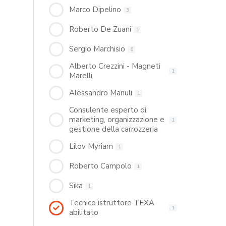
Marco Dipelino
3
Roberto De Zuani
1
Sergio Marchisio
6
Alberto Crezzini - Magneti
1
Marelli
Alessandro Manuli
1
Consulente esperto di
marketing, organizzazione e
1
gestione della carrozzeria
Lilov Myriam
1
Roberto Campolo
1
Sika
1
Tecnico istruttore TEXA
1
abilitato