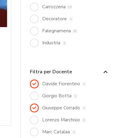
Carrozzeria
15
Decoratore
1
Falegnameria
10
Industria
1
Filtra per Docente
Davide Fiorentino
1
Giorgio Botta
1
Giuseppe Corrado
1
Lorenzo Marchisio
3
Marc Catalaa
1