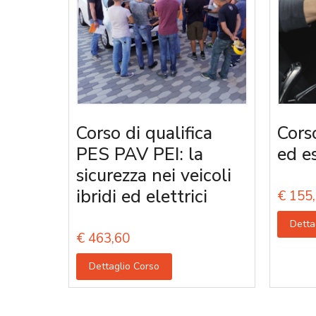
Corso di qualifica
Corso
PES PAV PEI: la
ed e
sicurezza nei veicoli
ibridi ed elettrici
€
155,
Detta
€
463,60
Dettaglio Corso