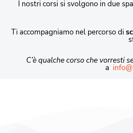
I nostri corsi si svolgono in due spa
Ti accompagniamo nel percorso di
s
s
C’è qualche corso che vorresti 
a
info@