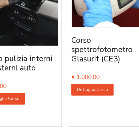
Corso
spettrofotometro
 pulizia interni
Glasurit (CE3)
sterni auto
€
1.000,00
00
Dettaglio Corso
glio Corso