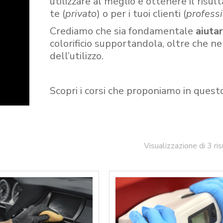
utilizzare al meglio e ottenere il risult
te (
privato
) o per i tuoi clienti (
professi
Crediamo che sia fondamentale
aiuta
colorificio supportandola, oltre che n
dell’utilizzo.
Scopri i corsi che proponiamo in quest
Visualizzazione di 3 ris