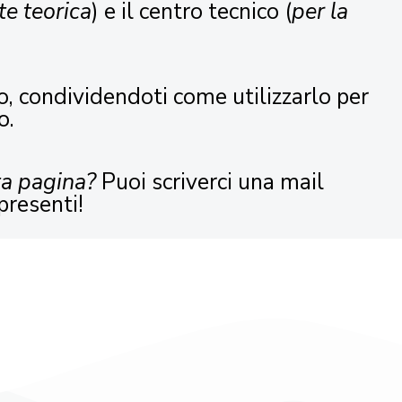
te teorica
) e il centro tecnico (
per la
o, condividendoti come utilizzarlo per
o.
ta pagina?
Puoi scriverci una mail
presenti!