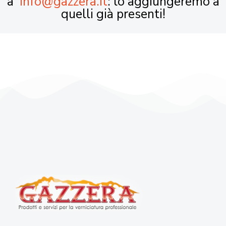
a
info@gazzera.it
: lo aggiungeremo a
quelli già presenti!