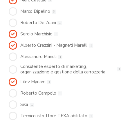
Marc Catalaa
1
Marco Dipelino
3
Roberto De Zuani
1
Sergio Marchisio
6
Alberto Crezzini - Magneti Marelli
1
Alessandro Manuli
1
Consulente esperto di marketing,
1
organizzazione e gestione della carrozzeria
Lilov Myriam
1
Roberto Campolo
1
Sika
1
Tecnico istruttore TEXA abilitato
1