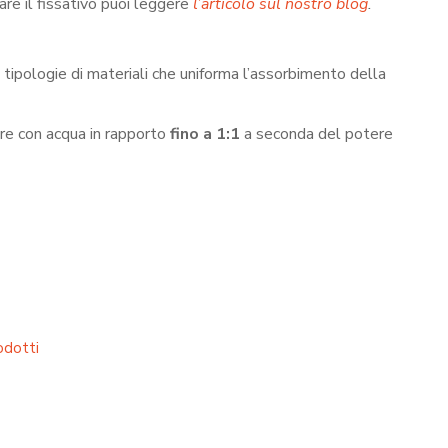
are il fissativo puoi leggere
l’articolo sul nostro blog
.
 tipologie di materiali che uniforma l’assorbimento della
ire con acqua in rapporto
fino a 1:1
a seconda del potere
odotti