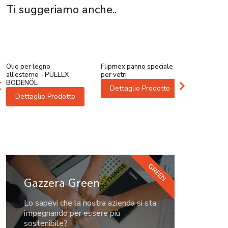
Ti suggeriamo anche..
Olio per legno
Flipmex panno speciale
PULLEX 
all'esterno - PULLEX
per vetri
Dettagl
BODENÖL
Dettaglio Prodotto
Dettaglio Prodotto
GREEN
Gazzera Green
Lo sapevi che la nostra azienda si sta
impegnando per essere più
sostenibile?