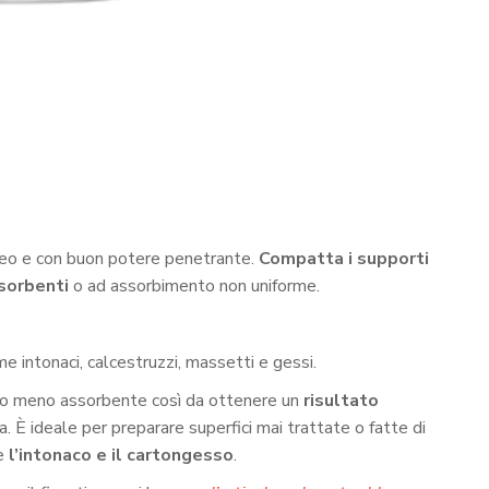
ueo e con buon potere penetrante.
Compatta i supporti
ssorbenti
o ad assorbimento non uniforme.
e intonaci, calcestruzzi, massetti e gessi.
orto meno assorbente così da ottenere un
risultato
ta. È ideale per preparare superfici mai trattate o fatte di
me
l’intonaco e il cartongesso
.