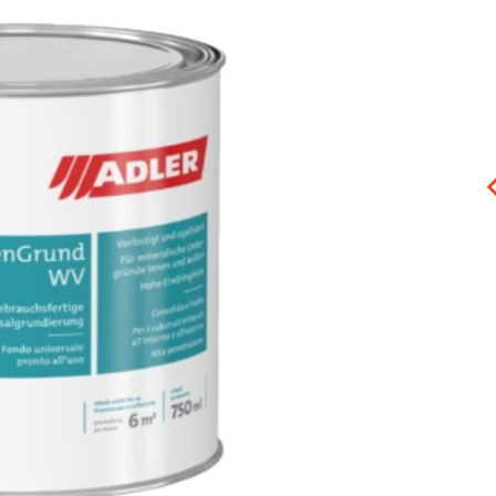
lege
ADLER AQUA PURE
Guanti nitrile
METAL
Dettaglio Prodotto
rodotto
Dettaglio Prodotto