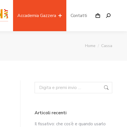
Accademia Gazzera
Contatti
Home
Cassa
Tu sei qui:
Articoli recenti
Il fissativo: che cos’è e quando usarlo