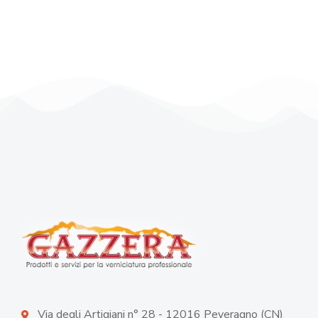
Via degli Artigiani n° 28 - 12016 Peveragno (CN)