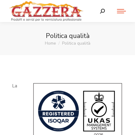
Politica qualità
Home
Politica qualità
Tu sei qui:
La