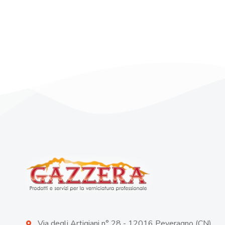
Via degli Artigiani n° 28 - 12016 Peveragno (CN)