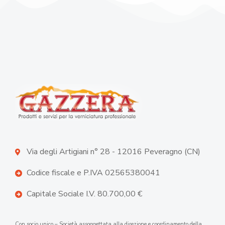
Via degli Artigiani n° 28 - 12016 Peveragno (CN)
Codice fiscale e P.IVA 02565380041
Capitale Sociale I.V. 80.700,00 €
Con socio unico – Società assoggettata alla direzione e coordinamento della