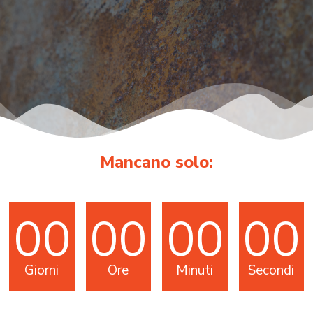
Mancano solo:
00
00
00
00
Giorni
Ore
Minuti
Secondi