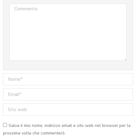
Commento
Nome *
Email *
Sito web
Salva il mio nome, indirizzo email e sito web nel browser per la
Il fissativo: che cos’è e quando
prossima volta che commenterò.